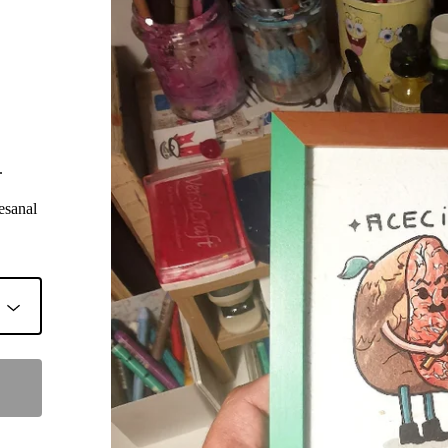
.
esanal