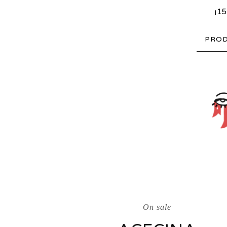
¡1
PRO
On sale