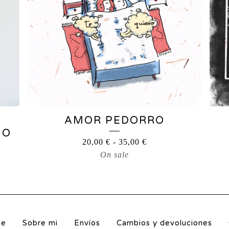
AMOR PEDORRO
NO
20,00
€
-
35,00
€
On sale
se
Sobre mi
Envíos
Cambios y devoluciones