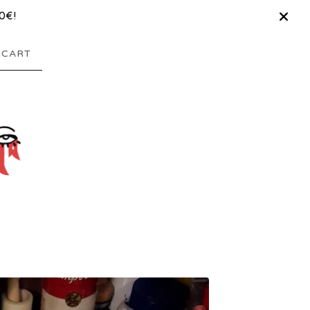
0€!
CART